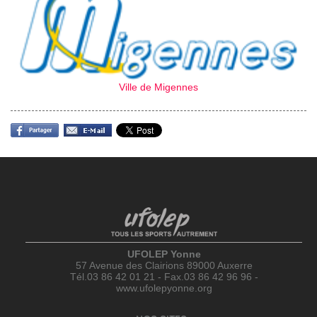
Ville de Migennes
UFOLEP Yonne
57 Avenue des Clairions 89000 Auxerre
Tél.03 86 42 01 21 - Fax.03 86 42 96 96 -
www.ufolepyonne.org