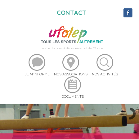
CONTACT
Le site du comité départemental de l'Yonne
JE M'INFORME
NOS ASSOCIATIONS
NOS ACTIVITÉS
DOCUMENTS
UFO STREET 89
RÉSERVEZ DU MATÉRIEL
UFOSEBOUGER