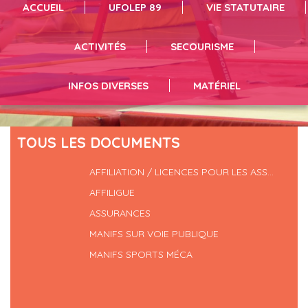
ACCUEIL
UFOLEP 89
VIE STATUTAIRE
infos et inscriptions en suivant le lien
vous pouvez résrever du matériel en suivant le lien
séances de sport cliquez ici
ACTIVITÉS
SECOURISME
INFOS DIVERSES
MATÉRIEL
TOUS LES DOCUMENTS
AFFILIATION / LICENCES POUR LES ASS...
AFFILIGUE
ASSURANCES
MANIFS SUR VOIE PUBLIQUE
MANIFS SPORTS MÉCA