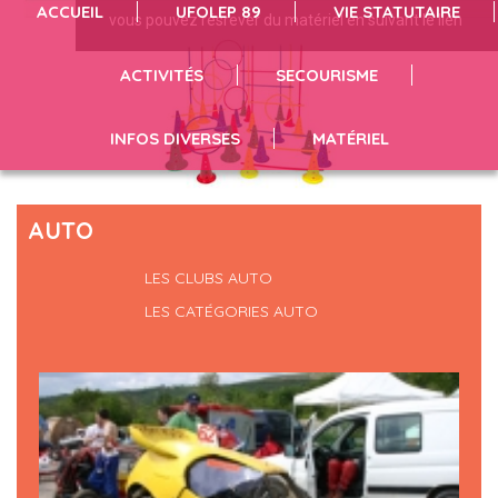
ACCUEIL
UFOLEP 89
VIE STATUTAIRE
vous pouvez résrever du matériel en suivant le lien
infos et inscriptions en suivant le lien
séances de sport cliquez ici
ACTIVITÉS
SECOURISME
INFOS DIVERSES
MATÉRIEL
AUTO
LES CLUBS AUTO
LES CATÉGORIES AUTO