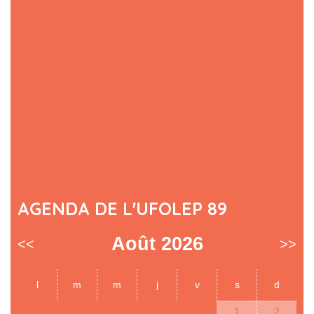
AGENDA DE L'UFOLEP 89
Août 2026
<<
>>
l
m
m
j
v
s
d
1
2