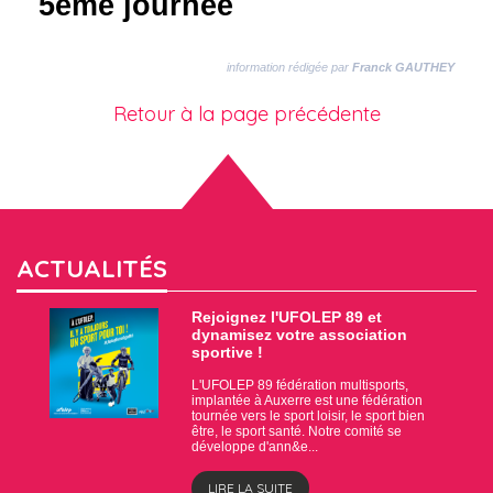
5ème journée
information rédigée par
Franck GAUTHEY
Retour à la page précédente
ACTUALITÉS
Rejoignez l'UFOLEP 89 et
dynamisez votre association
sportive !
L'UFOLEP 89 fédération multisports,
implantée à Auxerre est une fédération
tournée vers le sport loisir, le sport bien
être, le sport santé. Notre comité se
développe d'ann&e...
LIRE LA SUITE