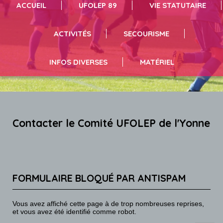
ACCUEIL
UFOLEP 89
VIE STATUTAIRE
séances de sport cliquez ici
infos et inscriptions en suivant le lien
vous pouvez résrever du matériel en suivant le lien
ACTIVITÉS
SECOURISME
INFOS DIVERSES
MATÉRIEL
Contacter le Comité UFOLEP de l'Yonne
FORMULAIRE BLOQUÉ PAR ANTISPAM
Vous avez affiché cette page à de trop nombreuses reprises,
et vous avez été identifié comme robot.