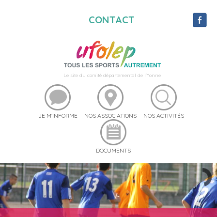
CONTACT
Le site du comité départemental de l'Yonne
JE M'INFORME
NOS ASSOCIATIONS
NOS ACTIVITÉS
DOCUMENTS
UFOSEBOUGER
UFO STREET 89
RÉSERVEZ DU MATÉRIEL