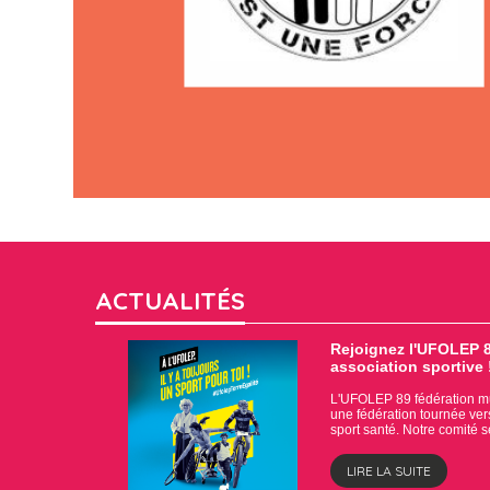
ACTUALITÉS
Rejoignez l'UFOLEP 8
association sportive 
L'UFOLEP 89 fédération mul
une fédération tournée vers l
sport santé. Notre comité 
LIRE LA SUITE