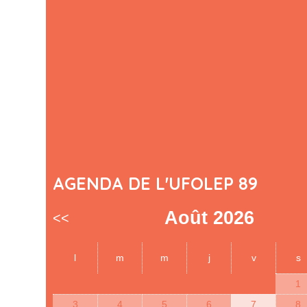
AGENDA DE L'UFOLEP 89
Août 2026
<<
l
m
m
j
v
s
1
3
4
5
6
7
8