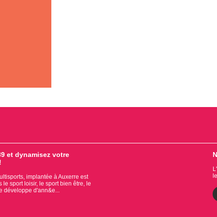
9 et dynamisez votre
N
!
L
l
tisports, implantée à Auxerre est
e sport loisir, le sport bien être, le
se développe d'ann&e...