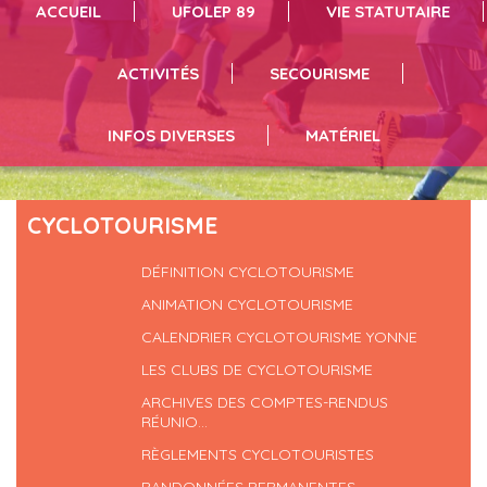
ACCUEIL
UFOLEP 89
VIE STATUTAIRE
séances de sport cliquez ici
vous pouvez résrever du matériel en suivant le lien
infos et inscriptions en suivant le lien
ACTIVITÉS
SECOURISME
INFOS DIVERSES
MATÉRIEL
CYCLOTOURISME
DÉFINITION CYCLOTOURISME
ANIMATION CYCLOTOURISME
CALENDRIER CYCLOTOURISME YONNE
LES CLUBS DE CYCLOTOURISME
ARCHIVES DES COMPTES-RENDUS
RÉUNIO...
RÈGLEMENTS CYCLOTOURISTES