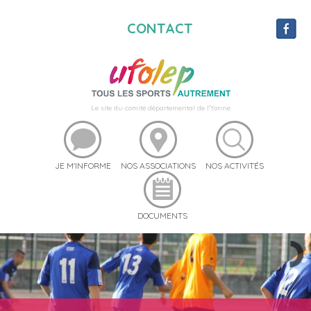
CONTACT
Le site du comité départemental de l'Yonne
JE M'INFORME
NOS ASSOCIATIONS
NOS ACTIVITÉS
DOCUMENTS
RÉSERVEZ DU MATÉRIEL
UFO STREET 89
UFOSEBOUGER