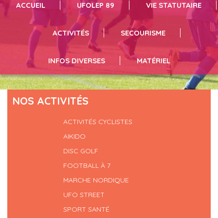
ACCUEIL
UFOLEP 89
VIE STATUTAIRE
vous pouvez résrever du matériel en suivant le lien
infos et inscriptions en suivant le lien
séances de sport cliquez ici
ACTIVITÉS
SECOURISME
INFOS DIVERSES
MATÉRIEL
NOS ACTIVITÉS
ACTIVITÉS CYCLISTES
AIKIDO
DISC GOLF
FOOTBALL À 7
MARCHE NORDIQUE
UFO STREET
SPORT SANTÉ