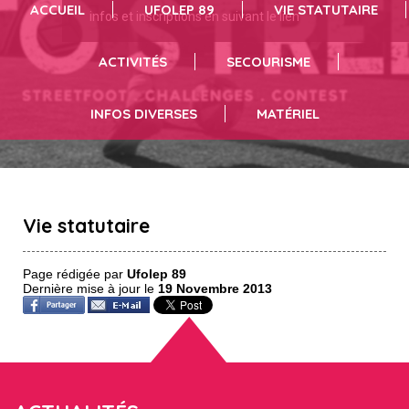
ACCUEIL
UFOLEP 89
VIE STATUTAIRE
infos et inscriptions en suivant le lien
vous pouvez résrever du matériel en suivant le lien
séances de sport cliquez ici
ACTIVITÉS
SECOURISME
INFOS DIVERSES
MATÉRIEL
Vie statutaire
Page rédigée par
Ufolep 89
Dernière mise à jour le
19 Novembre 2013