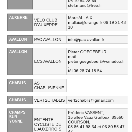
06 10 84 28 64,
stef.manu@free.fr
AUXERRE
Marc ALLAIX
VELO CLUB
mallaix@orange.fr 06 19 21 43
D'AUXERRE
10
AVALLON
PAC AVALLON
info@pac-avallon.fr
AVALLON
Pieter GOEGEBEUR,
mail :
ECS AVALLON
pieter.goegebeur@wanadoo.fr
,
tél 06 28 74 18 54
CHABLIS
AS
CHABLISIENNE
CHABLIS
VERT2CHABLIS
vert2chablis@gmail.com
CHAMPS
Frédéric VASSENT,
SUR
15 allée Vaux Guilloux 89560
ENTENTE
YONNE
COURSON,
CYCLISTE DE
03 86 41 98 34 et 06 80 55 47
L'AUXERROIS
47,