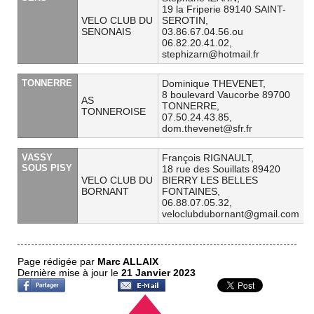
19 la Friperie 89140 SAINT-
VELO CLUB DU
SEROTIN,
SENONAIS
03.86.67.04.56.ou
06.82.20.41.02,
stephizarn@hotmail.fr
TONNERRE
Dominique THEVENET,
8 boulevard Vaucorbe 89700
AS
TONNERRE,
TONNEROISE
07.50.24.43.85,
dom.thevenet@sfr.fr
VASSY
François RIGNAULT,
SOUS PISY
18 rue des Souillats 89420
VELO CLUB DU
BIERRY LES BELLES
BORNANT
FONTAINES,
06.88.07.05.32,
veloclubdubornant@gmail.com
Page rédigée par
Marc ALLAIX
Dernière mise à jour le
21 Janvier 2023