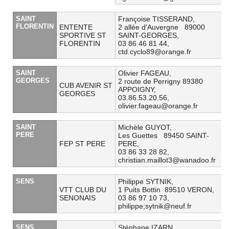
SAINT
Françoise TISSERAND,
FLORENTIN
ENTENTE
2 allée d'Auvergne 89000
SPORTIVE ST
SAINT-GEORGES,
FLORENTIN
03 86 46 81 44,
ctd.cyclo89@orange.fr
SAINT
Olivier FAGEAU,
GEORGES
2 route de Perrigny 89380
CUB AVENIR ST
APPOIGNY,
GEORGES
03.86.53.20.56,
olivier.fageau@orange.fr
SAINT
Michèle GUYOT,
PERE
Les Guettes 89450 SAINT-
FEP ST PERE
PERE,
03 86 33 28 82,
christian.maillot3@wanadoo.fr
SENS
Philippe SYTNIK,
VTT CLUB DU
1 Puits Bottin 89510 VERON,
SENONAIS
03 86 97 10 73,
philippe;sytnik@neuf.fr
SENS
Stéphane IZARN,