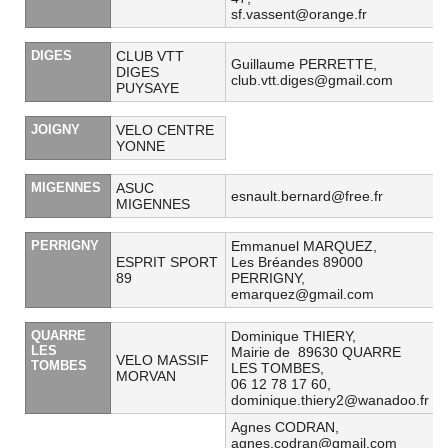
sf.vassent@orange.fr
DIGES
CLUB VTT
Guillaume PERRETTE,
DIGES
club.vtt.diges@gmail.com
PUYSAYE
JOIGNY
VELO CENTRE
YONNE
MIGENNES
ASUC
esnault.bernard@free.fr
MIGENNES
PERRIGNY
Emmanuel MARQUEZ,
ESPRIT SPORT
Les Bréandes 89000
89
PERRIGNY,
emarquez@gmail.com
QUARRE
Dominique THIERY,
LES
Mairie de 89630 QUARRE
VELO MASSIF
TOMBES
LES TOMBES,
MORVAN
06 12 78 17 60,
dominique.thiery2@wanadoo.fr
Agnes CODRAN,
agnes.codran@gmail.com