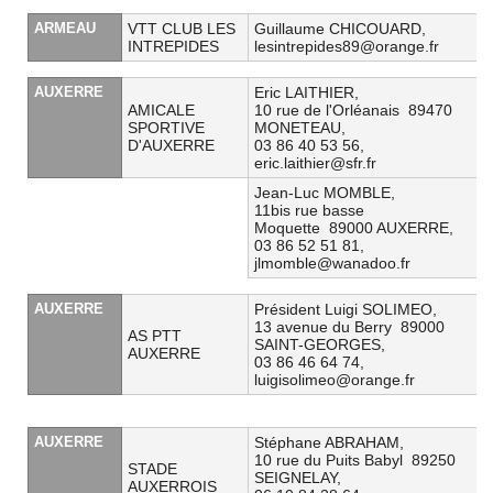
ARMEAU
VTT CLUB LES
Guillaume CHICOUARD,
INTREPIDES
lesintrepides89@orange.fr
AUXERRE
Eric LAITHIER,
AMICALE
10 rue de l'Orléanais 89470
SPORTIVE
MONETEAU,
D'AUXERRE
03 86 40 53 56,
eric.laithier@sfr.fr
Jean-Luc MOMBLE,
11bis rue basse
Moquette 89000 AUXERRE,
03 86 52 51 81,
jlmomble@wanadoo.fr
AUXERRE
Président Luigi SOLIMEO,
13 avenue du Berry 89000
AS PTT
SAINT-GEORGES,
AUXERRE
03 86 46 64 74,
luigisolimeo@orange.fr
AUXERRE
Stéphane ABRAHAM,
10 rue du Puits Babyl 89250
STADE
SEIGNELAY,
AUXERROIS