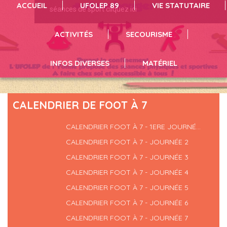
ACCUEIL
UFOLEP 89
VIE STATUTAIRE
séances de sport cliquez ici
infos et inscriptions en suivant le lien
vous pouvez résrever du matériel en suivant le lien
ACTIVITÉS
SECOURISME
INFOS DIVERSES
MATÉRIEL
CALENDRIER DE FOOT À 7
CALENDRIER FOOT À 7 - 1ERE JOURNÉ...
CALENDRIER FOOT À 7 - JOURNÉE 2
CALENDRIER FOOT À 7 - JOURNÉE 3
CALENDRIER FOOT À 7 - JOURNÉE 4
CALENDRIER FOOT À 7 - JOURNÉE 5
CALENDRIER FOOT À 7 - JOURNÉE 6
CALENDRIER FOOT À 7 - JOURNÉE 7