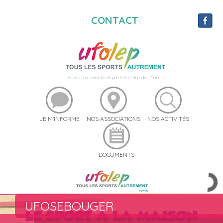
CONTACT
Le site du comité départemental de l'Yonne
JE M'INFORME
NOS ASSOCIATIONS
NOS ACTIVITÉS
DOCUMENTS
UFOSEBOUGER
UFO STREET 89
RÉSERVEZ DU MATÉRIEL