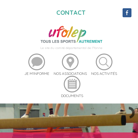
CONTACT
Le site du comité départemental de l'Yonne
JE M'INFORME
NOS ASSOCIATIONS
NOS ACTIVITÉS
DOCUMENTS
UFO STREET 89
RÉSERVEZ DU MATÉRIEL
UFOSEBOUGER