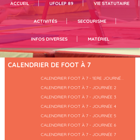
ACCUEIL
UFOLEP 89
VIE STATUTAIRE
infos et inscriptions en suivant le lien
vous pouvez résrever du matériel en suivant le lien
séances de sport cliquez ici
ACTIVITÉS
SECOURISME
INFOS DIVERSES
MATÉRIEL
CALENDRIER DE FOOT À 7
CALENDRIER FOOT À 7 - 1ERE JOURNÉ...
CALENDRIER FOOT À 7 - JOURNÉE 2
CALENDRIER FOOT À 7 - JOURNÉE 3
CALENDRIER FOOT À 7 - JOURNÉE 4
CALENDRIER FOOT À 7 - JOURNÉE 5
CALENDRIER FOOT À 7 - JOURNÉE 6
CALENDRIER FOOT À 7 - JOURNÉE 7