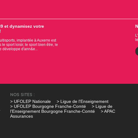
9 et dynamisez votre
N
!
L
l
tisports, implantée à Auxerre est
e sport loisir, le sport bien être, le
se développe d'ann&e...
NOS SITES :
> UFOLEP Nationale
> Ligue de l'Enseignement
> UFOLEP Bourgogne Franche-Comté
> Ligue de
l'Enseignement Bourgogne Franche-Comté
> APAC
Assurances