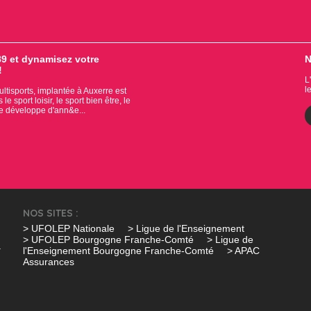
9 et dynamisez votre
N
!
L
l
tisports, implantée à Auxerre est
e sport loisir, le sport bien être, le
se développe d'ann&e...
NOS SITES :
> UFOLEP Nationale
> Ligue de l'Enseignement
> UFOLEP Bourgogne Franche-Comté
> Ligue de
l'Enseignement Bourgogne Franche-Comté
> APAC
Assurances