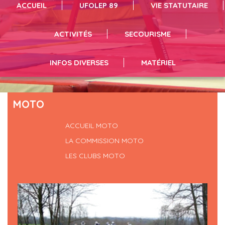
ACCUEIL
UFOLEP 89
VIE STATUTAIRE
vous pouvez résrever du matériel en suivant le lien
infos et inscriptions en suivant le lien
séances de sport cliquez ici
ACTIVITÉS
SECOURISME
INFOS DIVERSES
MATÉRIEL
MOTO
ACCUEIL MOTO
LA COMMISSION MOTO
LES CLUBS MOTO