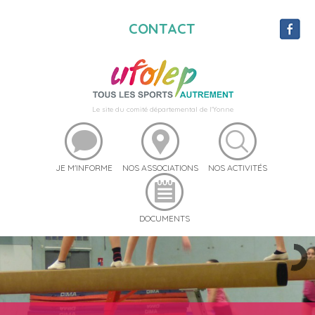
CONTACT
Le site du comité départemental de l'Yonne
JE M'INFORME
NOS ASSOCIATIONS
NOS ACTIVITÉS
DOCUMENTS
RÉSERVEZ DU MATÉRIEL
UFO STREET 89
UFOSEBOUGER