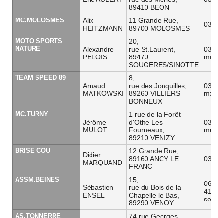
89410 BEON
MC.MOLOSMES
Alix
11 Grande Rue,
03 8
HEITZMANN
89700 MOLOSMES
MOTO SPORTS
20,
NATURE
Alexandre
rue St.Laurent,
03 8
PELOIS
89470
moto
SOUGERES/SINOTTE
TEAM SPEED 89
8,
Arnaud
rue des Jonquilles,
03 8
MATKOWSKI
89260 VILLIERS
mxa
BONNEUX
MC.TURNY
1 rue de la Forêt
Jérôme
d'Othe Les
03 8
MULOT
Fourneaux,
mulo
89210 VENIZY
BRISE COU
12 Grande Rue,
Didier
89160 ANCY LE
03 8
MARQUAND
FRANC
ASSM.BEINES
15,
06 8
Sébastien
rue du Bois de la
41 3
ENSEL
Chapelle le Bas,
seba
89290 VENOY
AS.TONNERRE
74 rue Georges