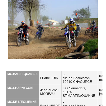
MC.BARSEQUANAIS
5,
03 2
Liliane JUIN
rue de Beaucaron,
mcb.
10210 CHAOURCE
MC.CHARNYCOIS
Les Sennedots,
Jean-Michel
03 8
89120
MOREAU
jm.
ST.MARTIN/OUANNE
MC.DE L'EOLIENNE
7,
Eric AUBERT
rue des Merles,
03 8